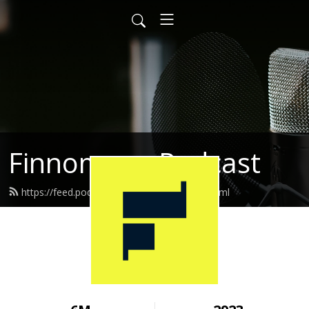
Finnomena Podcast
https://feed.podbean.com/finnomena/feed.xml