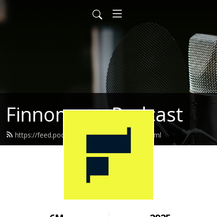
Finnomena Podcast
https://feed.podbean.com/finnomena/feed.xml