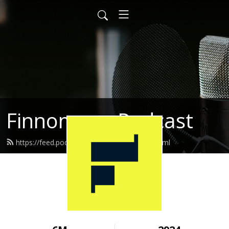
Finnomena Podcast
https://feed.podbean.com/finnomena/feed.xml