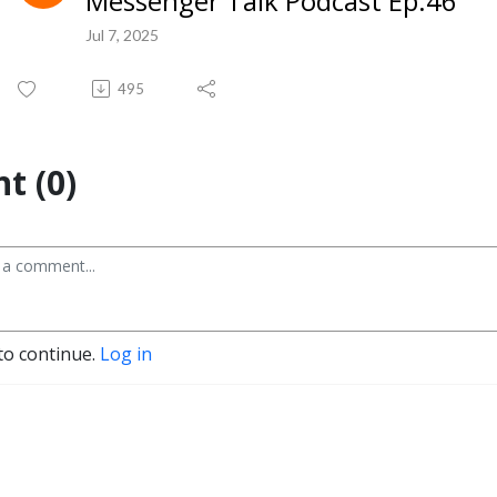
Messenger Talk Podcast Ep.46
Jul 7, 2025
495
t (0)
to continue.
Log in