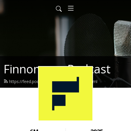
Finnomena Podcast
https://feed.podbean.com/finnomena/feed.xml