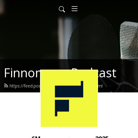
Finnomena Podcast
https://feed.podbean.com/finnomena/feed.xml